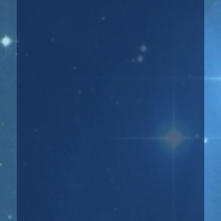
☀️🌜 Попалась на глаза книга, где автор
пытается понять почему люди...