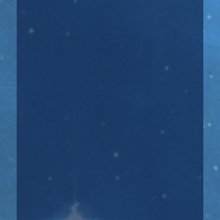
Белваспата – эффективный метод исцеления
души и тела, основанный на древних
ангельских...