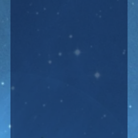
Регрессивный гипноз Понятие регрессивный
гипноз часто звучит в обиходе людей,...