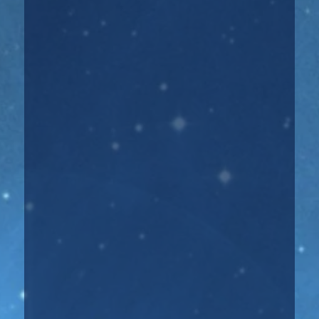
Регрессивный гипноз Понятие регрессивный
гипноз часто звучит в обиходе людей,...