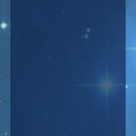
☀️🌜 Попалась на глаза книга, где автор
пытается понять почему люди...