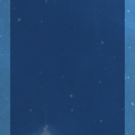
Белваспата – эффективный метод исцеления
души и тела, основанный на древних
ангельских...