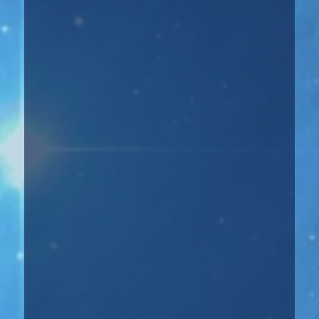
☝️ Атмосфера недели: Неделя
обещает быть хорошей. Почти нет
негатива на этой неделе. Да,
Меркурий...