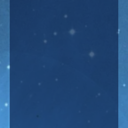
☝️ Атмосфера недели: И неделя
короткая в плане работы и на небе
все прекрасно светит и дает
доходы...