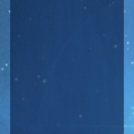
☝️ Атмосфера недели: Неделя будет
весьма хорошая, даже негативный
четверг не испортит общей...