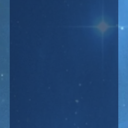
☝️ Атмосфера недели: Неделя будет
больше позитивной, особенно ее
начало. Будьте аккуратны в...